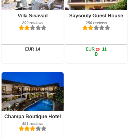
299 reviews
Book a room
Villa Sisavad
Saysouly Guest House
Details
299 reviews
250 reviews
Book a room
EUR 14
EUR
11
26
0
Breakfast included
Champa Boutique Hotel
491 reviews
491 reviews
Details