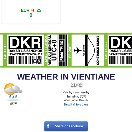
Book a room
EUR
25
46
0
WEATHER IN VIENTIANE
30°C
Patchy rain nearby
Humidity: 70%
Wind: W at 20km/h
85°F
Detail & forecast