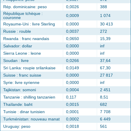
Rép. dominicaine: peso
0,0026
388
République tchèque :
0,0009
1 074
couronne
Royaume-Uni : livre Sterling
0,0000
30 413
Russie : rouble
0,0037
272
Rwanda : franc rwandais
0,0650
15,39
Salvador: dollar
0,0000
inf
Sierra Leone : leone
0,0000
inf
Soudan : livre
0,0266
37,64
Sri Lanka: roupie srilankaise
0,0149
67,30
Suisse : franc suisse
0,0000
27 817
Syrie: livre syrienne
0,0000
inf
Tajikistan: somoni
0,0004
2 451
Tanzanie : shilling tanzanien
0,117
8,51
Thaïlande: baht
0,0015
682
Tunisie : dinar tunisien
0,0001
7 708
Turkménistan: nouveau manat
0,0002
6 449
Uruguay: peso
0,0018
561