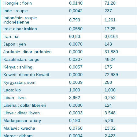
Hongrie : florin
0,0140
71,28
Inde : roupie
0,0042
237
Indonésie: roupie
0,793
1,261
indonésienne
Irak: dinar irakien
0,0580
17,25
Iran: rial
60,83
0,0164
Japon : yen
0,0070
143
Jordanie: dinar jordanien
0,0000
31 880
Kazakhstan: tenge
0,0207
48,24
Kénya : shilling
0,0057
175
Koweït: dinar du Koweït
0,0000
72 989
Kyrgyzstan: som
0,0039
258
Laos: kip
1,000
1,000
Liban : livre
3,962
0,252
Libéria : dollar libérien
0,0080
124
Libye : dinar libyen
0,0003
3 548
Madagascar: ariary
0,190
5,26
Malawi : kwacha
0,0768
13,02
Maroc : dirham
0,0004
2 423