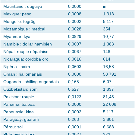
Mauritanie : ouguiya
0,0000
inf
Mexique: peso
0,0008
1 313
Mongolie: tögrög
0,0002
5 117
Mozambique : metical
0,0028
354
Myanmar: kyat
0,0929
10,77
Namibie : dollar namibien
0,0007
1 383
Népal: roupie népalaise
0,0067
148
Nicaragua: córdoba oro
0,0016
614
Nigéria : naira
0,0603
16,58
Oman : rial omanais
0,0000
58 791
Ouganda : shilling ougandais
0,165
6,07
Ouzbékistan: som
0,527
1,897
Pakistan: roupie
0,0123
81,43
Panama: balboa
0,0000
22 608
Papouasie: kina
0,0002
5 117
Paraguay: guaraní
0,263
3,801
Pérou: sol
0,0001
6 688
Philippines: peso
0,0027
372