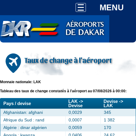
MENU
Taux de change à l'aéroport
Monnaie nationale: LAK
Tableau des taux de change constatés à l'aéroport au 07/08/2026 à 00:00:
LAK ->
Devise ->
Pays / devise
Devise
LAK
Afghanistan: afghani
0,0029
345
Afrique du Sud : rand
0,0007
1 382
Algérie : dinar algérien
0,0059
170
Angola : kwanza
0,0406
24,62