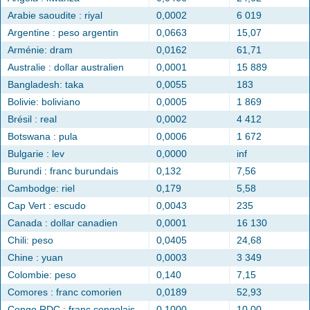
Arabie saoudite : riyal
0,0002
6 019
Argentine : peso argentin
0,0663
15,07
Arménie: dram
0,0162
61,71
Australie : dollar australien
0,0001
15 889
Bangladesh: taka
0,0055
183
Bolivie: boliviano
0,0005
1 869
Brésil : real
0,0002
4 412
Botswana : pula
0,0006
1 672
Bulgarie : lev
0,0000
inf
Burundi : franc burundais
0,132
7,56
Cambodge: riel
0,179
5,58
Cap Vert : escudo
0,0043
235
Canada : dollar canadien
0,0001
16 130
Chili: peso
0,0405
24,68
Chine : yuan
0,0003
3 349
Colombie: peso
0,140
7,15
Comores : franc comorien
0,0189
52,93
Congo RDC : franc congolais
0,1000
10,00