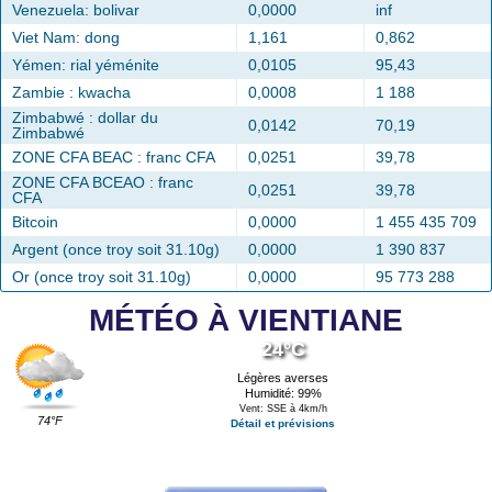
Venezuela: bolivar
0,0000
inf
Viet Nam: dong
1,161
0,862
Yémen: rial yéménite
0,0105
95,43
Zambie : kwacha
0,0008
1 188
Zimbabwé : dollar du
0,0142
70,19
Zimbabwé
ZONE CFA BEAC : franc CFA
0,0251
39,78
ZONE CFA BCEAO : franc
0,0251
39,78
CFA
Bitcoin
0,0000
1 455 435 709
Argent (once troy soit 31.10g)
0,0000
1 390 837
Or (once troy soit 31.10g)
0,0000
95 773 288
MÉTÉO À VIENTIANE
24°C
Légères averses
Humidité: 99%
Vent: SSE à 4km/h
74°F
Détail et prévisions