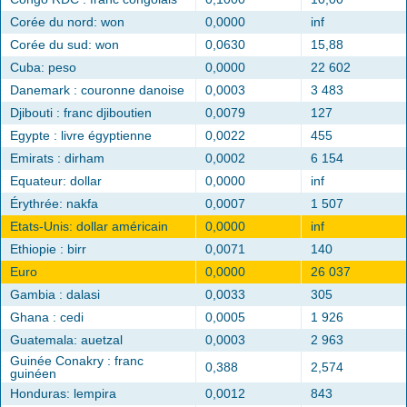
Corée du nord: won
0,0000
inf
Corée du sud: won
0,0630
15,88
Cuba: peso
0,0000
22 602
Danemark : couronne danoise
0,0003
3 483
Djibouti : franc djiboutien
0,0079
127
Egypte : livre égyptienne
0,0022
455
Emirats : dirham
0,0002
6 154
Equateur: dollar
0,0000
inf
Érythrée: nakfa
0,0007
1 507
Etats-Unis: dollar américain
0,0000
inf
Ethiopie : birr
0,0071
140
Euro
0,0000
26 037
Gambia : dalasi
0,0033
305
Ghana : cedi
0,0005
1 926
Guatemala: auetzal
0,0003
2 963
Guinée Conakry : franc
0,388
2,574
guinéen
Honduras: lempira
0,0012
843